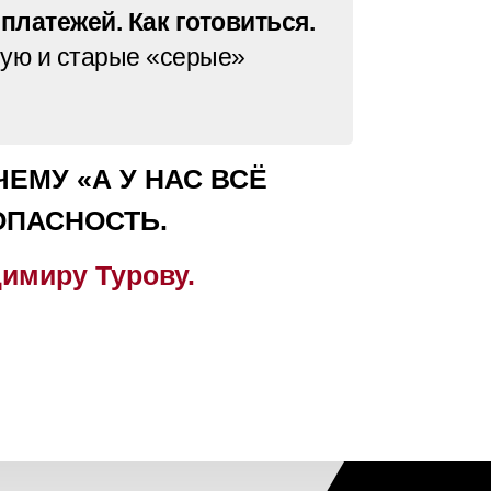
платежей. Как готовиться.
мую и старые «серые»
ОЧЕМУ
«А У НАС ВСЁ
ОПАСНОСТЬ.
димиру Турову.