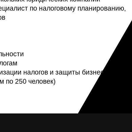
ециалист по налоговому планированию,
ов
льности
логам
изации налогов и защиты бизнеса
м по 250 человек)