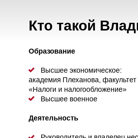
Кто такой Вла
Образование
ооо
Высшее экономическое:
академия Плеханова, факультет
«Налоги и налогообложение»
ооо
Высшее военное
Деятельность
ооо
Руководитель и владелец не